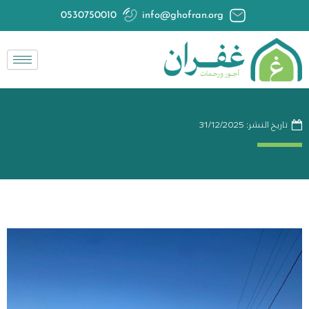
خطي
0530750010
info@ghofran.org
لى
لمحتوى
تاريخ النشر:
31/12/2025