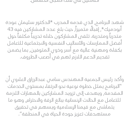
العاملين في هذا المجال الحساس.
شهد البرنامج، الذي قدمه المدرب *الدكتور سليمان عودة
أبودميك*، إقبالاً متميزاً، حيث بلغ عدد المشاركين فيه 43
متدرباً ومتدربة. تلقى المشاركون خلاله تدريباً مكثفاً حول
أفضل الممارسات والأساليب النفسية والاجتماعية للتعامل
بكفاءة ومهنية عالية مع أسر وذوي المتوفين، بما يضمن
تقديم الدعم اللازم لهم في أصعب الظروف.
وأكد رئيس الجمعية المهندس سامي عبدالرزاق العلاوي أن
“البرنامج يمثل خطوة نوعية نحو الارتقاء بمستوى الخدمات
المقدمة، ويهدف إلى تزويد المشاركين بالمهارات اللازمة
للتعامل مع الحالات الإنسانية ببالغ الرقة والاحترام، وهو ما
يتماشى مع قيمنا الإسلامية ويسهم في تحقيق
مستهدفات تعزيز جودة الحياة في المنطقة”.