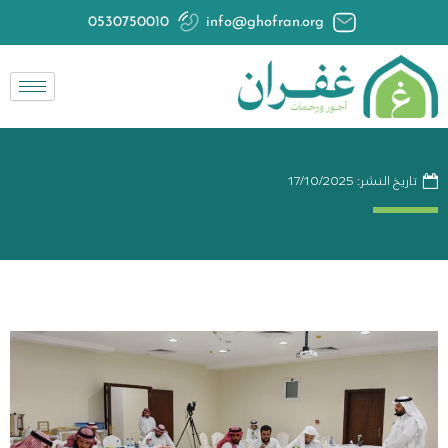
خطي
0530750010
info@ghofran.org
لى
لمحتوى
تاريخ النشر:
17/10/2025