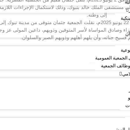
لية
 مستشفى الملك خالد بتبوك، وذلك لاستكمال الإجراءات اللازمة تم
إلى وطنه.
نكية
.
زاء وصادق المواساة لأسر المتوفين وذويهم، داعين المولى عز و
ان
فسيح جناته، وأن يلهم أهلهم وذويهم الصبر والسلوان.
وعية
 الجمعية العمومية
وظائف الجمعية
امي
و
ات
 الموتى