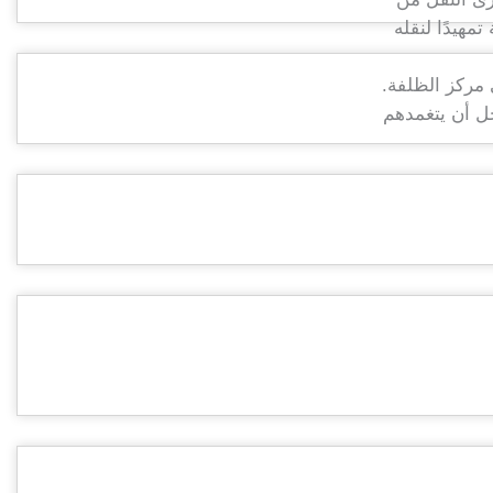
g
u
a
f
هيدًا لنقله
h
b
g
جل أن يتغمدهم
o
e
r
s
-
a
t
1
m
-
1