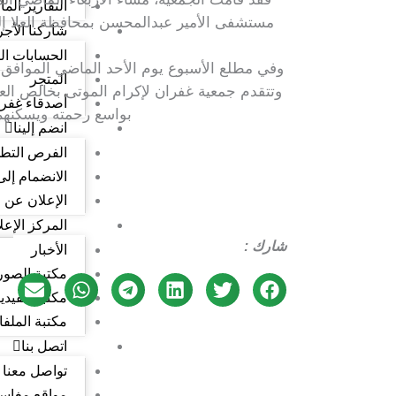
التقارير الما
مستشفى الأمير عبدالمحسن بمحافظة العلا إلى
شاركنا الأجر
الحسابات الب
وفي مطلع الأسبوع يوم الأحد الماضي الموافق 22 يونيو 2025م، نقلت الجمعية جثمان متوفى من مدينة تبوك إلى مركز الظلفة
المتجر
وتتقدم جمعية غفران لإكرام الموتى بخالص الع
أصدقاء غفر
بواسع رحمته ويسكنهم 
انضم إلينا
الفرص التط
الانضمام إلى
الإعلان عن 
المركز الإعل
شارك :
الأخبار
مكتبة الصور
مكتبة الفيدي
مكتبة الملف
اتصل بنا
تواصل معنا
مواقع مغاسل