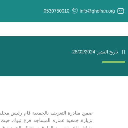
خطي
لى
0530750010
info@ghofran.org
لمحتوى
تاريخ النشر:
28/02/2024
بزيارة جمعية عمارة المساجد فرع تبوك حيث ا
وتبادل الخبرات بين الطرفين. تشكر الجمعية ف